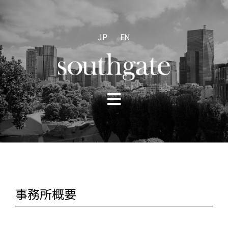
Skip
to
content
JP
EN
Toggle
Navigation
HOME
ABOUT US
事務所概要
PRACTICE AREAS