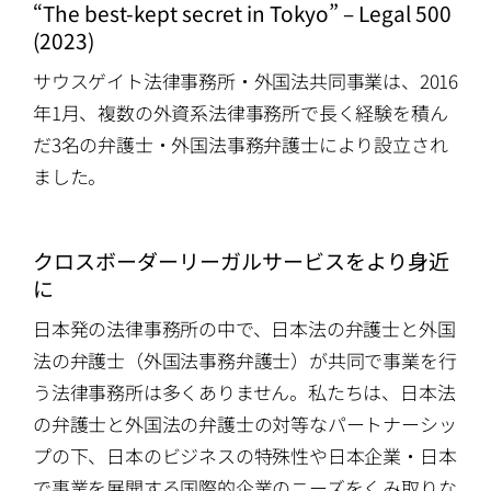
ATTORNEYS
“The best-kept secret in Tokyo” – Legal 500
(2023)
CAREERS
サウスゲイト法律事務所・外国法共同事業は、2016
年1月、複数の外資系法律事務所で長く経験を積ん
だ3名の弁護士・外国法事務弁護士により設立され
NEWS
ました。
CONTACT
クロスボーダーリーガルサービスをより身近
に
日本発の法律事務所の中で、日本法の弁護士と外国
法の弁護士（外国法事務弁護士）が共同で事業を行
う法律事務所は多くありません。私たちは、日本法
の弁護士と外国法の弁護士の対等なパートナーシッ
プの下、日本のビジネスの特殊性や日本企業・日本
で事業を展開する国際的企業のニーズをくみ取りな