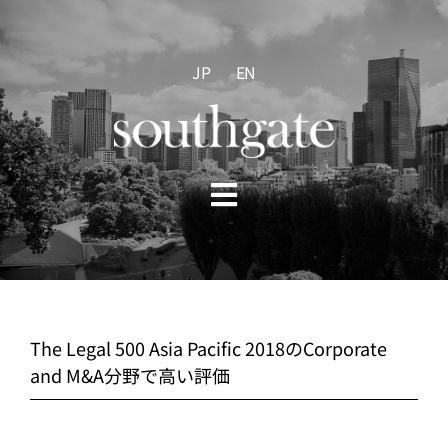
Skip
to
content
JP
EN
Toggle
Navigation
HOME
ABOUT US
The Legal 500 Asia Pacific 2018のCorporate
and M&A分野で高い評価
PRACTICE AREAS