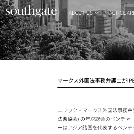
Skip
ABOUT US
PRACTICE AR
to
content
マークス外国法事務弁護士がIP
エリック・マークス外国法事務弁
法曹協会)
の年次総会のベンチャ
ーはアジア諸国を代表するベンチ