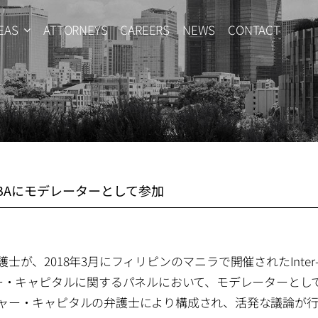
EAS
ATTORNEYS
CAREERS
NEWS
CONTACT
BAにモデレーターとして参加
護士が、
2018
年
3
月にフィリピンのマニラで開催された
Inte
ー・キャピタルに関するパネルにおいて、モデレーターとし
ャー・キャピタルの弁護士により構成され、活発な議論が行