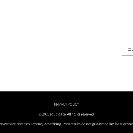
ニ
PRIVACY POLICY
© 2025 southgate. All rights reserved.
his website contains Attorney Advertising. Prior results do not guarantee similar outcome