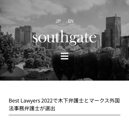
Skip
to
content
JP
EN
Toggle
Navigation
HOME
ABOUT US
Best Lawyers 2022で木下弁護士とマークス外国
法事務弁護士が選出
PRACTICE AREAS