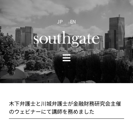
Skip
to
content
JP
EN
Toggle
Navigation
HOME
ABOUT US
木下弁護士と川城弁護士が金融財務研究会主催
のウェビナーにて講師を務めました
PRACTICE AREAS