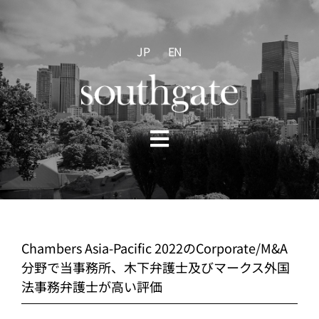
Skip
to
content
JP
EN
Toggle
Navigation
HOME
ABOUT US
Chambers Asia-Pacific 2022のCorporate/M&A
分野で当事務所、木下弁護士及びマークス外国
PRACTICE AREAS
法事務弁護士が高い評価