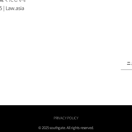
 | Law.asia
ニ
PRIVACY POLICY
© 2025 southgate. All rights reserved.