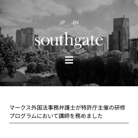
Skip
to
content
JP
EN
Toggle
Navigation
HOME
ABOUT US
マークス外国法事務弁護士が特許庁主催の研修
プログラムにおいて講師を務めました
PRACTICE AREAS