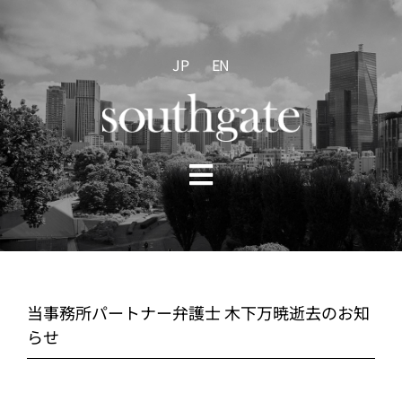
Skip
to
content
JP
EN
Toggle
Navigation
HOME
ABOUT US
当事務所パートナー弁護士 木下万暁逝去のお知
らせ
PRACTICE AREAS